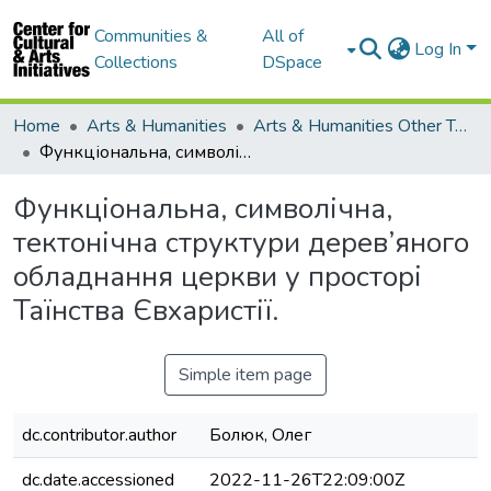
Communities &
All of
Log In
Collections
DSpace
Home
Arts & Humanities
Arts & Humanities Other Topics
Функціональна, символічна, тектонічна структури дерев’яного обладнання церкви у просторі Таїнства Євхаристії.
Функціональна, символічна,
тектонічна структури дерев’яного
обладнання церкви у просторі
Таїнства Євхаристії.
Simple item page
dc.contributor.author
Болюк, Олег
dc.date.accessioned
2022-11-26T22:09:00Z