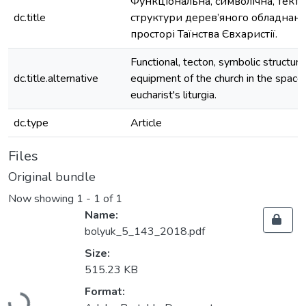
Функціональна, символічна, текто
dc.title
структури дерев’яного обладнан
просторі Таїнства Євхаристії.
Functional, tecton, symbolic structu
dc.title.alternative
equipment of the church in the space 
eucharist's liturgia.
dc.type
Article
Files
Original bundle
Now showing
1 - 1 of 1
Name:
bolyuk_5_143_2018.pdf
Size:
515.23 KB
Loading...
Format: