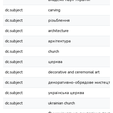
dc.subject
carving
dc.subject
різьблення
dc.subject
architecture
dc.subject
архітектура
dc.subject
church
dc.subject
церква
dc.subject
decorative and ceremonial art
dc.subject
декоративно-обрядове мистецтв
dc.subject
українська церква
dc.subject
ukrainian church