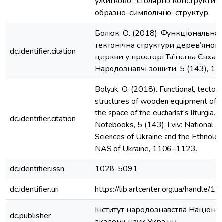
ужиткової, столярно конструктивн
образно-символічної структур.
Болюк, О. (2018). Функціональна,
тектонічна структури дерев’яног
dc.identifier.citation
церкви у просторі Таїнства Євхари
Народознавчі зошити, 5 (143), 1
Bolyuk, O. (2018). Functional, tecton
structures of wooden equipment of th
the space of the eucharist's liturgia.
dc.identifier.citation
Notebooks, 5 (143). Lviv: National 
Sciences of Ukraine and the Ethnology
NAS of Ukraine, 1106–1123.
dc.identifier.issn
1028-5091
dc.identifier.uri
https://lib.artcenter.org.ua/handle
Інститут народознавства Націона
dc.publisher
академії наук України