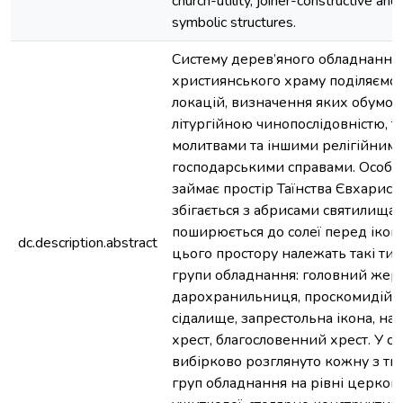
church-utility, joiner-constructive and
symbolic structures.
Систему дерев’яного обладнання
християнського храму поділяємо 
локацій, визначення яких обумо
літургійною чинопослідовністю, 
молитвами та іншими релігійним
господарськими справами. Особл
займає простір Таїнства Євхаристі
збігається з абрисами святилища і
поширюється до солеї перед ікон
dc.description.abstract
цього простору належать такі тип
групи обладнання: головний жер
дарохранильниця, проскомидійн
сідалище, запрестольна ікона, н
хрест, благословенний хрест. У ста
вибірково розглянуто кожну з ти
груп обладнання на рівні церков