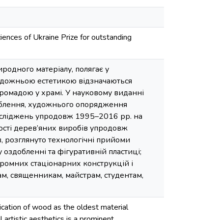
ences of Ukraine Prize for outstanding
одного матеріалу, полягає у
художньою естетикою відзначаються
ромадою у храмі. У науковому виданні
зьблення, художнього опорядження
досліджень упродовж 1995–2016 рр. на
вості дерев’яних виробів упродовж
в, розглянуто технологічні прийоми
оздобленні та фігуративній пластиці;
хромних стаціонарних конструкцій і
м, священникам, майстрам, студентам,
ication of wood as the oldest material
artistic aesthetics is a prominent