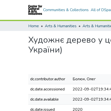
Communities & Collections
All of DSpa
Home
Arts & Humanities
Художнє дерево у ц
України)
dc.contributor.author
Болюк, Олег
dc.date.accessioned
2022-09-02T19:34:
dc.date.available
2022-09-02T19:34:
dc.date.issued
2020