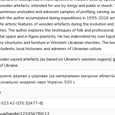
wooden artefacts, intended for use by clergy and public in church.
numerous unstudied and unknown samples of profiling, carving, as w
which the author accumulated during expeditions in 1995-2016 ac
 artistic features of wooden artefacts during the evolution and 
ches. The author explores the techniques of folk and professional 
l space and in figure plasticity. He has elaborated his own typolog
ry structures and furniture in Western Ukrainian churches. The book
students, local historians and admirers of Ukrainian culture.
den sacred artefacts (as based on Ukraine's western regions) (p.
f Ukraine.
удожнє дерево у церквах (за матеріалами західних областей 
ональної академії наук України. 520 с.
0
-523.42-035.3](477-8)
.org.ua/handle/123456789/12