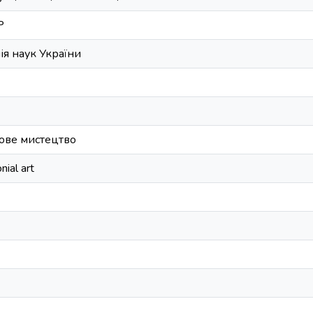
P
ія наук України
ове мистецтво
ial art