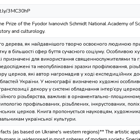
bit.ly/3MC30hP
 Prize of the Fyodor Ivanovich Schmidt National Academy of Sci
istory and culturology.
 дерева, як найдавнішого творчо освоєного людиною прир
ку в більшості сфер буття сучасного соціуму. Особливою 
кі призначені для використання священнослужителями та г
 недосліджені та неопубліковані зразки профілювання, рі
ору церков, які автор нагромадив у ході експедиційних 
областей України. У монографії визначено художні особли
 транспозиції декору у системі обладнання інтер’єру церко
ійного різьбярства, важливі в орнаментально-площинному 
ипологію профільованих, різьблених, інкрустованих, полі
їнських церков. Книга пропонується науковцям, художника
альникам української культури.
cts (as based on Ukraine's western regions)** The artistic appl
 humans is widespread in most spheres of modern society. Special 