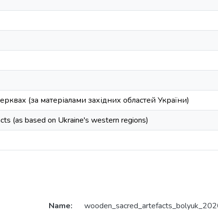
рквах (за матеріалами західних областей України)
ts (as based on Ukraine's western regions)
Name:
wooden_sacred_artefacts_bolyuk_202