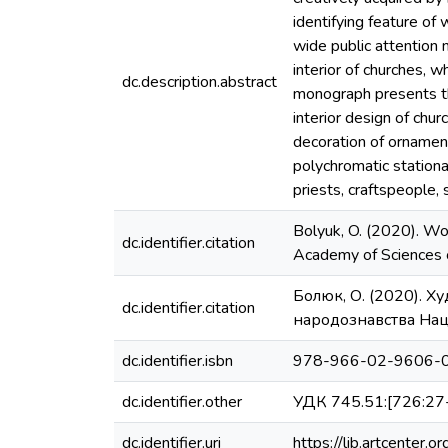
identifying feature of 
wide public attention 
interior of churches, 
dc.description.abstract
monograph presents the
interior design of chur
decoration of ornamenta
polychromatic stationa
priests, craftspeople, 
Bolyuk, O. (2020). Woo
dc.identifier.citation
Academy of Sciences o
Болюк, О. (2020). Х
dc.identifier.citation
народознавства Наці
dc.identifier.isbn
978-966-02-9606-
dc.identifier.other
УДК 745.51:[726:27
dc.identifier.uri
https://lib.artcenter