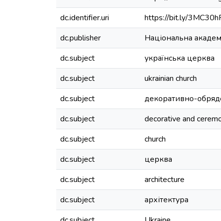
dc.identifier.uri
https://bit.ly/3MC30h
dc.publisher
Національна академ
dc.subject
українська церква
dc.subject
ukrainian church
dc.subject
декоративно-обряд
dc.subject
decorative and ceremon
dc.subject
church
dc.subject
церква
dc.subject
architecture
dc.subject
архітектура
dc.subject
Ukraine