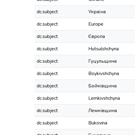
dc.subject
Україна
dc.subject
Europe
dc.subject
Європа
dc.subject
Hutsulshchyna
dc.subject
Гуцульщина
dc.subject
Boykivshchyna
dc.subject
Бойківщина
dc.subject
Lemkivshchyna
dc.subject
Лемківщина
dc.subject
Bukovina