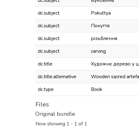
dc.subject
Буковина
dc.subject
Pokuttya
dc.subject
Покуття
dc.subject
різьблення
dc.subject
carving
dc.title
Художнє дерево у це
dc.title.alternative
Wooden sacred artefac
dc.type
Book
Files
Original bundle
Now showing
1 - 1 of 1