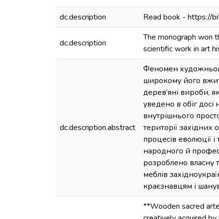
dc.description
Read book - https://
The monograph won the
dc.description
scientific work in art h
Феномен художнього
широкому його вжит
дерев’яні вироби, я
уведено в обіг досі
внутрішнього прост
dc.description.abstract
території західних 
процесів еволюції і
народного й профес
розроблено власну т
меблів західноукра
краєзнавцям і шанув
**Wooden sacred artefa
creatively acquired by