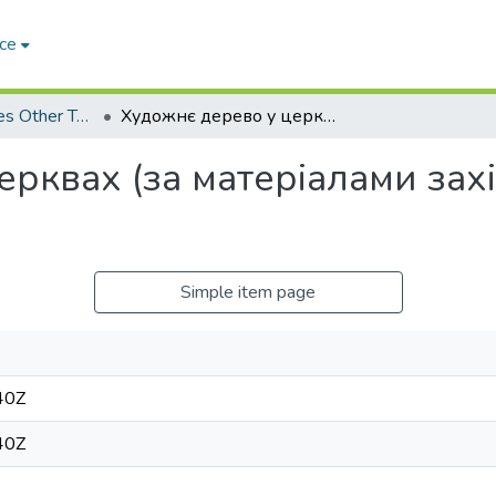
ce
Arts & Humanities Other Topics
Художнє дерево у церквах (за матеріалами західних областей України)
ерквах (за матеріалами зах
Simple item page
40Z
40Z