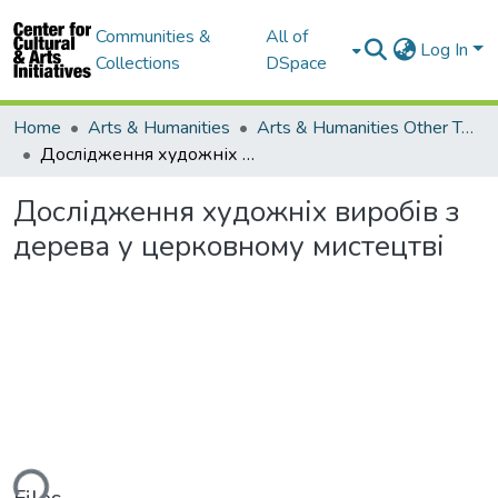
Communities &
All of
Log In
Collections
DSpace
Home
Arts & Humanities
Arts & Humanities Other Topics
Дослідження художніх виробів з дерева у церковному мистецтві
Дослідження художніх виробів з
дерева у церковному мистецтві
ding...