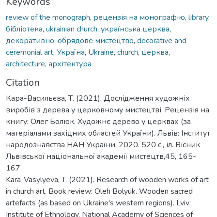
Keywords
review of the monograph
,
рецензія на монографію
,
library
,
бібліотека
,
ukrainian church
,
українська церква
,
декоративно-обрядове мистецтво
,
decorative and
ceremonial art
,
Україна
,
Ukraine
,
church
,
церква
,
architecture
,
архітектура
Citation
Кара-Васильєва, Т. (2021). Дослідження художніх
виробів з дерева у церковному мистецтві. Рецензія на
книгу: Олег Болюк. Художнє дерево у церквах (за
матеріалами західних областей України). Львів: Інститут
народознавства НАН України, 2020. 520 с., іл. Вісник
Львівської національної академії мистецтв,45, 165-
167.
Kara-Vasylyeva, T. (2021). Research of wooden works of art
in church art. Book review: Oleh Bolyuk. Wooden sacred
artefacts (as based on Ukraine's western regions). Lviv:
Institute of Ethnology. National Academy of Sciences of