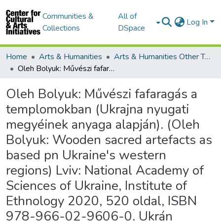
Communities &
All of
Log In
Collections
DSpace
Home
Arts & Humanities
Arts & Humanities Other Topics
Oleh Bolyuk: Művészi fafaragás a templomokban (Ukrajna nyugati megyéinek anyaga alapján). (Oleh Bolyuk: Wooden sacred artefacts as based pn Ukraine's western regions) Lviv: National Academy of Sciences of Ukraine, Institute of Ethnology 2020, 520 oldal, ISBN 978-966-02-9606-0. Ukrán nyelven, angol tartalomjegyzékkel
Oleh Bolyuk: Művészi fafaragás a
templomokban (Ukrajna nyugati
megyéinek anyaga alapján). (Oleh
Bolyuk: Wooden sacred artefacts as
based pn Ukraine's western
regions) Lviv: National Academy of
Sciences of Ukraine, Institute of
Ethnology 2020, 520 oldal, ISBN
978-966-02-9606-0. Ukrán