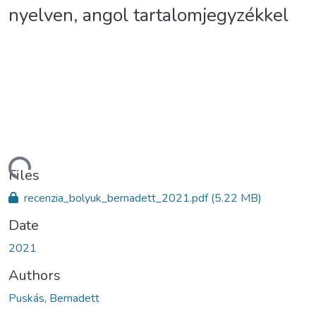
nyelven, angol tartalomjegyzékkel
Loading...
Files
recenzia_bolyuk_bernadett_2021.pdf
(5.22 MB)
Date
2021
Authors
Puskás, Bernadett