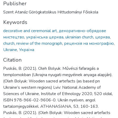
Publisher
Szent Atanáz Görögkatolikus Hittudományi Főiskola
Keywords
decorative and ceremonial art
,
декоративно-обрядове
мистецтво
,
українська церква
,
ukrainian church
,
церква
,
church
,
review of the monograph
,
рецензія на монографію
,
Ukraine
,
Україна
Citation
Puskás, B. (2021). Oleh Bolyuk: Művészi fafaragás a
templomokban (Ukrajna nyugati megyéinek anyaga alapján).
(Oleh Bolyuk: Wooden sacred artefacts (as based pn
Ukraine’s western regions) Lviv: National Academy of
Sciences of Ukraine, Institute of Ethnology 2020, 520 oldal,
ISBN 978-966-02-9606-0. Ukrán nyelven, angol
tartalomjegyzékkel. ATHANASIANA, 53, 160-163.
Puskás, B. (2021). (Oleh Bolyuk: Wooden sacred artefacts