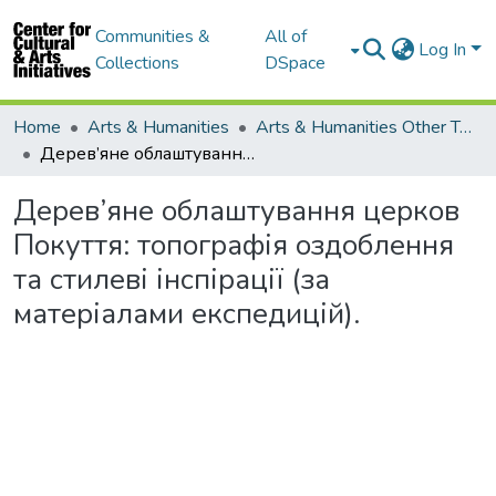
Communities &
All of
Log In
Collections
DSpace
Home
Arts & Humanities
Arts & Humanities Other Topics
Дерев’яне облаштування церков Покуття: топографія оздоблення та стилеві інспірації (за матеріалами експедицій).
Дерев’яне облаштування церков
Покуття: топографія оздоблення
та стилеві інспірації (за
матеріалами експедицій).