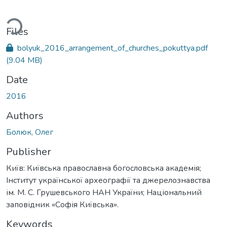
ading...
Files
bolyuk_2016_arrangement_of_churches_pokuttya.pdf
(9.04 MB)
Date
2016
Authors
Болюк, Олег
Publisher
Київ: Київська православна богословська академія;
Інститут української археографії та джерелознавства
ім. М. С. Грушевського НАН України; Національний
заповідник «Софія Київська».
Keywords