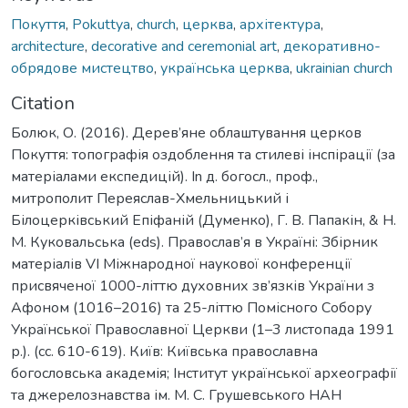
Покуття
,
Pokuttya
,
church
,
церква
,
архітектура
,
architecture
,
decorative and ceremonial art
,
декоративно-
обрядове мистецтво
,
українська церква
,
ukrainian church
Citation
Болюк, О. (2016). Дерев’яне облаштування церков
Покуття: топографія оздоблення та стилеві інспірації (за
матеріалами експедицій). In д. богосл., проф.,
митрополит Переяслав-Хмельницький і
Білоцерківський Епіфаній (Думенко), Г. В. Папакін, & Н.
М. Куковальська (eds). Православ’я в Україні: Збірник
матеріалів VІ Міжнародної наукової конференції
присвяченої 1000-літтю духовних зв’язків України з
Афоном (1016–2016) та 25-літтю Помісного Собору
Української Православної Церкви (1–3 листопада 1991
р.). (cc. 610-619). Київ: Київська православна
богословська академія; Інститут української археографії
та джерелознавства ім. М. С. Грушевського НАН