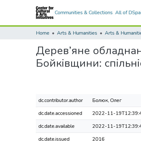
Communities & Collections
All of DSpa
Home
Arts & Humanities
Дерев’яне обладнан
Бойківщини: спільніс
dc.contributor.author
Болюк, Олег
dc.date.accessioned
2022-11-19T12:39:
dc.date.available
2022-11-19T12:39:
dc.date.issued
2016