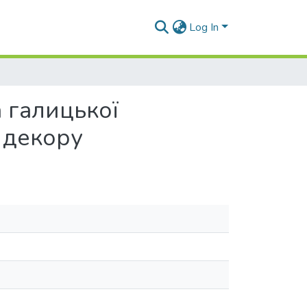
Log In
 галицької
й декору