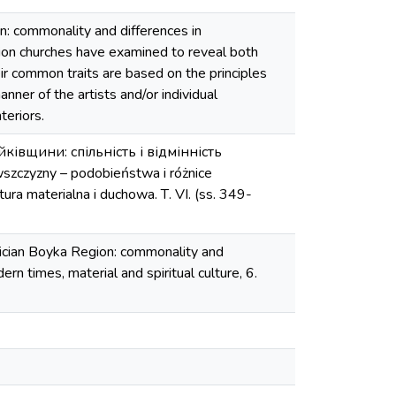
: commonality and differences in
ion churches have examined to re­veal both
ir common traits are based on the principles
anner of the artists and/or individual
teriors.
ківщини: спільність і відмінність
wszczyzny – podobieństwa i różnice
tura materialna i duchowa. Т. VІ. (ss. 349-
lician Boyka Region: commonality and
rn times, material and spiritual culture, 6.