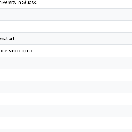
versity in Słupsk.
ial art
ове мистецтво