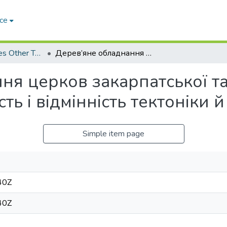
ce
Arts & Humanities Other Topics
Дерев’яне обладнання церков закарпатської та галицької Бойківщини: спільність і відмінність тектоніки й декору
ня церков закарпатської та
ть і відмінність тектоніки 
Simple item page
40Z
40Z