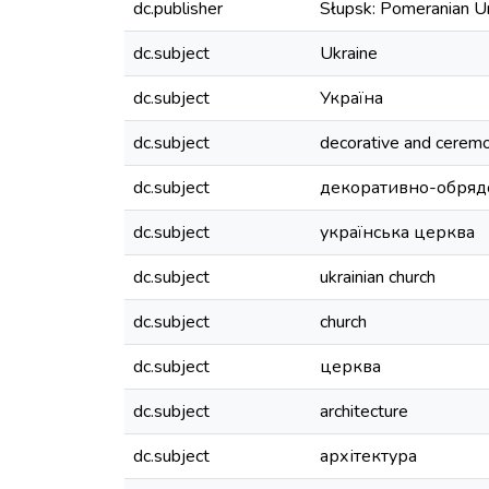
dc.publisher
Słupsk: Pomeranian Uni
dc.subject
Ukraine
dc.subject
Україна
dc.subject
decorative and ceremon
dc.subject
декоративно-обряд
dc.subject
українська церква
dc.subject
ukrainian church
dc.subject
church
dc.subject
церква
dc.subject
architecture
dc.subject
архітектура