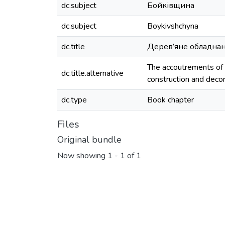
dc.subject
Бойківщина
dc.subject
Boykivshchyna
dc.title
Дерев’яне обладнанн
The accoutrements of 
dc.title.alternative
construction and decor
dc.type
Book chapter
Files
Original bundle
Now showing
1 - 1 of 1