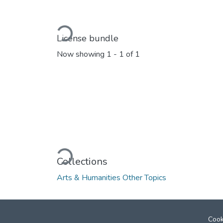
Loading...
License bundle
Now showing
1 - 1 of 1
Loading...
Collections
Arts & Humanities Other Topics
Cook