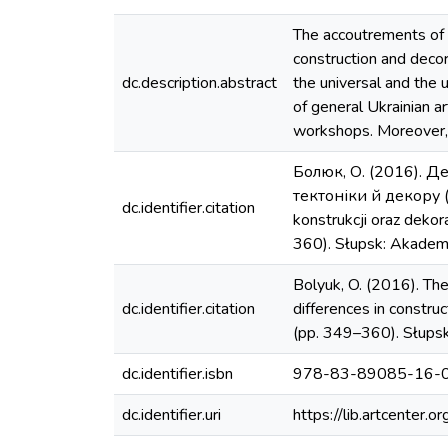
The accoutrements of 
construction and decor
dc.description.abstract
the universal and the 
of general Ukrainian ar
workshops. Moreover, lo
Болюк, О. (2016). Д
тектоніки й декору (D
dc.identifier.citation
konstrukcji oraz dekora
360). Słupsk: Akademi
Bolyuk, O. (2016). Th
dc.identifier.citation
differences in construc
(pp. 349–360). Słupsk
dc.identifier.isbn
978-83-89085-16-
dc.identifier.uri
https://lib.artcenter