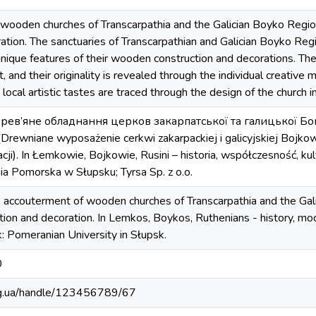
wooden churches of Transcarpathia and the Galician Boyko Region
ation. The sanctuaries of Transcarpathian and Galician Boyko Reg
unique features of their wooden construction and decorations. The
t, and their originality is revealed through the individual creative m
cal artistic tastes are traced through the design of the church in
ерев’яне обладнання церков закарпатської та галицької Бой
rewniane wyposażenie cerkwi zakarpackiej i galicyjskiej Bojko
cji). In Łemkowie, Bojkowie, Rusini – historia, współczesność, kul
a Pomorska w Słupsku; Tyrsa Sp. z o.o.
e accouterment of wooden churches of Transcarpathia and the Ga
tion and decoration. In Lemkos, Boykos, Ruthenians - history, mode
: Pomeranian University in Słupsk.
0
.org.ua/handle/123456789/67