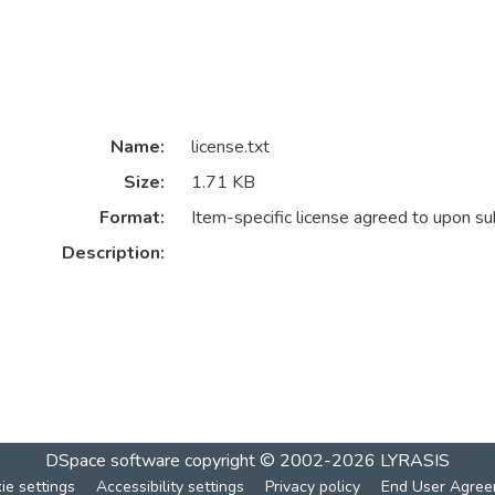
Name:
license.txt
Size:
1.71 KB
Format:
Item-specific license agreed to upon s
Description:
DSpace software
copyright © 2002-2026
LYRASIS
ie settings
Accessibility settings
Privacy policy
End User Agre