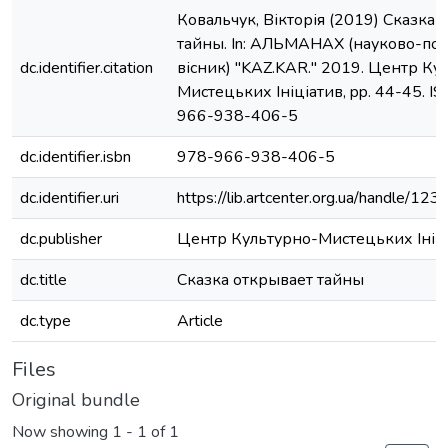
Ковальчук, Вікторія (2019) Сказка 
тайны. In: АЛЬМАНАХ (науково-по
dc.identifier.citation
вісник) "KAZ.KAR." 2019. Центр Ку
Мистецьких Ініціатив, pp. 44-45. I
966-938-406-5
dc.identifier.isbn
978-966-938-406-5
dc.identifier.uri
https://lib.artcenter.org.ua/handle/1
dc.publisher
Центр Культурно-Мистецьких Ініц
dc.title
Сказка открывает тайны
dc.type
Article
Files
Original bundle
Now showing
1 - 1 of 1