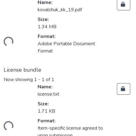
Name:
kovalchuk_kk_19.pdf
Size:
1.34 MB
Format:
oading...
Adobe Portable Document
Format
License bundle
Now showing
1 - 1 of 1
Name:
license.txt
Size:
1.71 KB
Format:
oading...
Item-specific license agreed to
upon submission