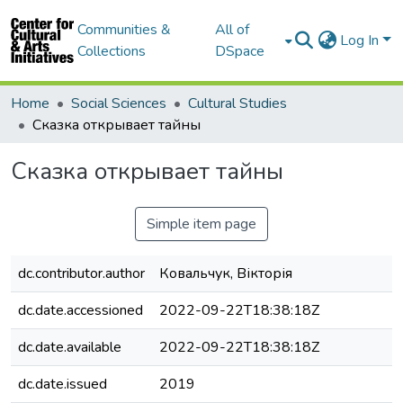
Communities &
All of
Log In
Collections
DSpace
Home
Social Sciences
Cultural Studies
Сказка открывает тайны
Сказка открывает тайны
Simple item page
dc.contributor.author
Ковальчук, Вікторія
dc.date.accessioned
2022-09-22T18:38:18Z
dc.date.available
2022-09-22T18:38:18Z
dc.date.issued
2019