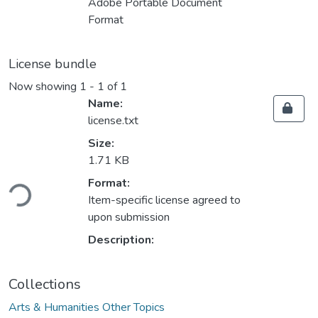
Adobe Portable Document
Format
License bundle
Now showing
1 - 1 of 1
Name:
license.txt
Size:
1.71 KB
ading...
Format:
Item-specific license agreed to
upon submission
Description:
Collections
Arts & Humanities Other Topics