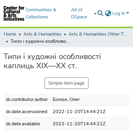
Communities &
All of
Log In
Collections
DSpace
Home
Arts & Humanities
Arts & Humanities Other Topics
Типи і художні особливості каплиць ХІХ—ХХ ст.
Типи і художні особливості
каплиць ХІХ—ХХ ст.
Simple item page
dc.contributor.author
Болюк, Олег
dc.date.accessioned
2022-11-20T14:44:21Z
dc.date.available
2022-11-20T14:44:21Z