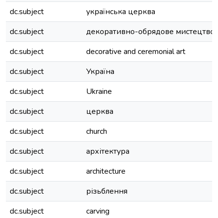
dc.subject
українська церква
dc.subject
декоративно-обрядове мистецтво
dc.subject
decorative and ceremonial art
dc.subject
Україна
dc.subject
Ukraine
dc.subject
церква
dc.subject
church
dc.subject
архітектура
dc.subject
architecture
dc.subject
різьблення
dc.subject
carving