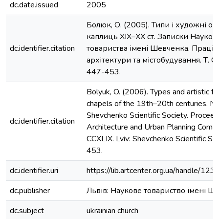
dc.date.issued
2005
Болюк, О. (2005). Типи і художні ос
каплиць ХІХ–ХХ ст. Записки Науков
dc.identifier.citation
товариства імені Шевченка. Праці К
архітектури та містобудування. Т. С
447-453.
Bolyuk, O. (2006). Types and artistic fe
chapels of the 19th–20th centuries. No
Shevchenko Scientific Society. Proceed
dc.identifier.citation
Architecture and Urban Planning Commi
ССXLIX. Lviv: Shevchenko Scientific So
453.
dc.identifier.uri
https://lib.artcenter.org.ua/handle/1
dc.publisher
Львів: Наукове товариство імені Ш
dc.subject
ukrainian church