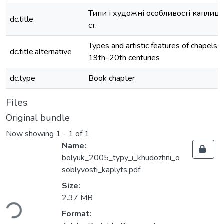
Типи і художні особливості каплиц
dc.title
ст.
Types and artistic features of chapels o
dc.title.alternative
19th–20th centuries
dc.type
Book chapter
Files
Original bundle
Now showing
1 - 1 of 1
Name:
bolyuk_2005_typy_i_khudozhni_o
soblyvosti_kaplyts.pdf
Size:
ading...
2.37 MB
Format: