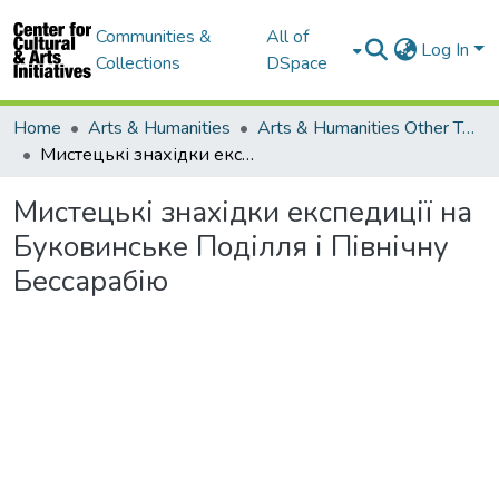
Communities &
All of
Log In
Collections
DSpace
Home
Arts & Humanities
Arts & Humanities Other Topics
Мистецькі знахідки експедиції на Буковинське Поділля і Північну Бессарабію
Мистецькі знахідки експедиції на
Буковинське Поділля і Північну
Бессарабію