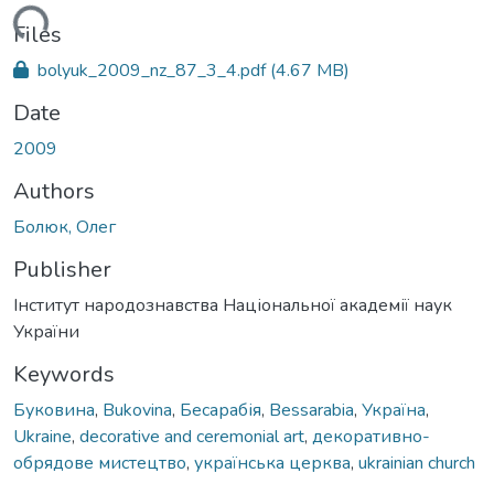
Loading...
Files
bolyuk_2009_nz_87_3_4.pdf
(4.67 MB)
Date
2009
Authors
Болюк, Олег
Publisher
Інститут народознавства Національної академії наук
України
Keywords
Буковина
,
Bukovina
,
Бесарабія
,
Bessarabia
,
Україна
,
Ukraine
,
decorative and ceremonial art
,
декоративно-
обрядове мистецтво
,
українська церква
,
ukrainian church