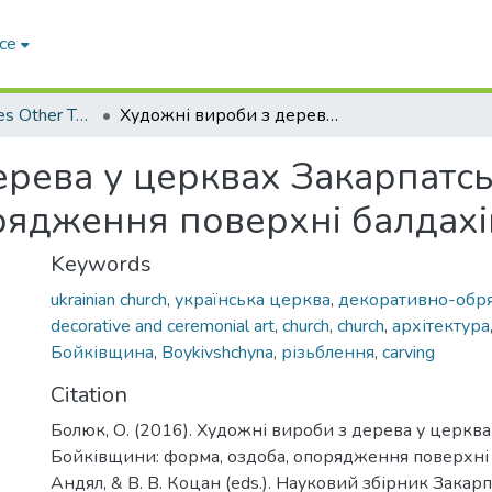
ce
Arts & Humanities Other Topics
Художні вироби з дерева у церквах Закарпатської Бойківщини: форма, оздоба, опорядження поверхні балдахінів
ерева у церквах Закарпатсь
рядження поверхні балдахі
Keywords
ukrainian church
,
українська церква
,
декоративно-обр
decorative and ceremonial art
,
church
,
church
,
архітектура
Бойківщина
,
Boykivshchyna
,
різьблення
,
carving
Citation
Болюк, О. (2016). Художні вироби з дерева у церква
Бойківщини: форма, оздоба, опорядження поверхні бал
Андял, & В. В. Коцан (eds.). Науковий збірник Закар