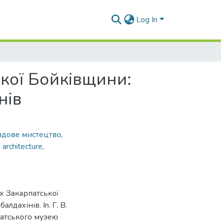
Log In
кої Бойківщини:
нів
ядове мистецтво
,
,
architecture
,
х Закарпатської
дахінів. In. Г. В.
патського музею