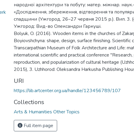
народної архітектури та побуту: матер. міжнар. наук.
«Дослідження, збереження, відтворення та популяри
erk
спадщини (Ужгород, 26–27 червня 2015 р.). Вип. 3. (
Ужгород: Вид-во Олександри Гаркуші.
Bolyuk, O. (2016). Wooden items in the churches of Zakarp
Boyiovshchyna: shape, design, surface finishing. Scientific c
Transcarpathian Museum of Folk Architecture and Life: mat
international scientific and practical conference "Research,
reproduction, and popularization of cultural heritage (Uzh
2015), 3. Uzhhorod: Oleksandra Harkusha Publishing Ho
URI
https://lib.artcenter.org.ua/handle/123456789/107
Collections
Arts & Humanities Other Topics
Full item page