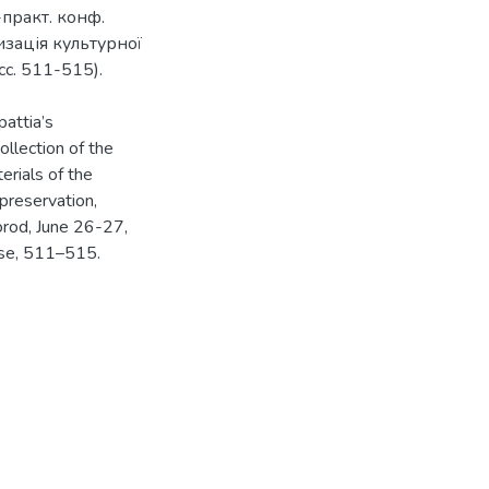
-практ. конф.
зація культурної
cc. 511-515).
attia’s
ollection of the
erials of the
 preservation,
horod, June 26-27,
use, 511–515.