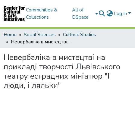
Communities &
All of
Log In
Collections
DSpace
Home
Social Sciences
Cultural Studies
Невербаліка в мистецтві на прикладі творчості Львівського театру естрадних мініатюр "І люди, і ляльки"
Невербаліка в мистецтві на
прикладі творчості Львівського
театру естрадних мініатюр "І
люди, і ляльки"