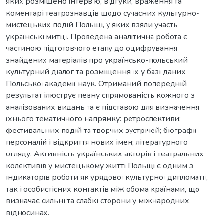
яких розміщено інтерв’ю, відгуки, враження та
коментарі театрознавців щодо сучасних культурно-
мистецьких подій Польщі, у яких взяли участь
українські митці. Проведена аналітична робота є
частиною підготовчого етапу до оцифрування
знайдених матеріалів про українсько-польський
культурний діалог та розміщення їх у базі даних
Польської академії наук. Отриманий попередній
результат ілюструє певну спрямованість кожного з
аналізованих видань та є підставою для визначення
їхнього тематичного напрямку: ретроспективи;
фестивальних подій та творчих зустрічей; біографії
персоналій і відкриття нових імен; літературного
огляду. Активність українських акторів і театральних
колективів у мистецькому житті Польщі є одним з
індикаторів роботи як урядової культурної дипломатії,
так і особистісних контактів між обома країнами, що
визначає сильні та слабкі сторони у міжнародних
відносинах.