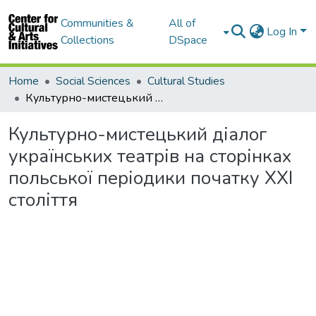
Communities &
All of
Log In
Collections
DSpace
Home
Social Sciences
Cultural Studies
Культурно-мистецький діалог українських театрів на сторінках польської періодики початку ХХІ століття
Культурно-мистецький діалог
українських театрів на сторінках
польської періодики початку ХХІ
століття