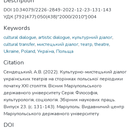
Description
DOI 10.34079/2226-2849-2022-12-23-131-143
УДК [792(477):050(438)"2000/2010"]:004
Keywords
cultural dialogue
,
artistic dialogue
,
культурний діалог
,
cultural transfer
,
мистецький діалог
,
театр
,
theatre
,
Ukraine
,
Poland
,
Україна
,
Польща
Citation
Сендецький, А.В. (2022). Культурно-мистецький діалог
українських театрів на сторінках польської періодики
початку ХХІ століття. Вісник Маріупольського
державного університету Серія: Філософія,
культурологія, соціологія. Збірник наукових праць.
Випуск 23. (с. 131-143). Маріуполь: Видавничий центр
Маріупольського державного університету
DOI