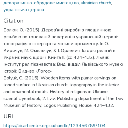
декоративно-обрядове мистецтво
,
ukrainian church
,
українська церква
Citation
Болюк, О. (2015). Дерев’яні вироби з площинною
різьбою по тонованій поверхні в українській церкві:
топографія в інтер’єрі та мотиви орнаменту. In О.
Киричук, М. Омельчук, & І. Орлевич. Історія релігій в
Україні: наук. щоріч. Книга ІІ. (cc. 424-432). Львів:
Інститут релігієзнавства; Вид. відділ Львівського музею
історії; Вид-во «Логос».
Bolyuk, O. (2015). Wooden items with planar carvings on
toned surface in Ukrainian church: topography in the interior
and ornamental motifs. History of religions in Ukraine:
scientific yearbook, 2. Lviv: Publishing department of the Lviv
Museum of History; Logos Publishing House, 424–432.
URI
https://lib.artcenter.org.ua/handle/123456789/104