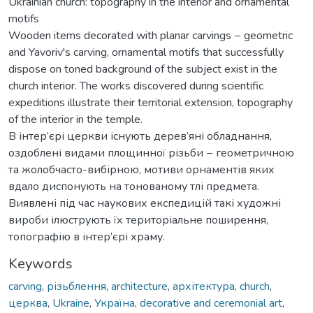
Ukrainian church: topography in the interior and ornamental
motifs
Wooden items decorated with planar carvings − geometric
and Yavoriv's carving, ornamental motifs that successfully
dispose on toned background of the subject exist in the
church interior. The works discovered during scientific
expeditions illustrate their territorial extension, topography
of the interior in the temple.
В інтер’єрі церкви існують дерев’яні обладнання,
оздоблені видами площинної різьби − геометричною
та жолобчасто-вибірною, мотиви орнаментів яких
вдало диспонують на тонованому тлі предмета.
Виявлені під час наукових експедицій такі художні
вироби ілюструють їх територіальне поширення,
топографію в інтер’єрі храму.
Keywords
carving
,
різьблення
,
architecture
,
архітектура
,
church
,
церква
,
Ukraine
,
Україна
,
decorative and ceremonial art
,