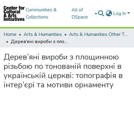
Communities &
All of
Log In
Collections
DSpace
Home
Arts & Humanities
Arts & Humanities Other Topics
Дерев’яні вироби з площинною різьбою по тонованій поверхні в українській церкві: топографія в інтер’єрі та мотиви орнаменту
Дерев’яні вироби з площинною
різьбою по тонованій поверхні в
українській церкві: топографія в
інтер’єрі та мотиви орнаменту