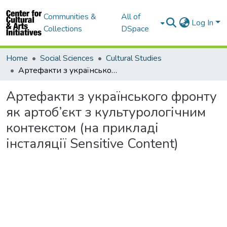
Communities &
All of
Log In
Collections
DSpace
Home
Social Sciences
Cultural Studies
Артефакти з українського фронту як артоб’єкт з культурологічним контекстом (на прикладі інсталяції Sensitive Content)
Артефакти з українського фронту
як артоб’єкт з культурологічним
контекстом (на прикладі
інсталяції Sensitive Content)