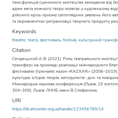
така функція сценічного мистецтва закладена від й
адже мета кожного твору полягає у художньому ві
дійсного крізь призму світоглядних уявлень його авт
та перманентної ретрансляції творчого продукту рец
Keywords
theatre
,
театр
,
фестиваль
,
festival
,
культурний трансф
Citation
Сендецький А. В. (2021). Роль театрального мистец
трансфері на прикладі реалізації міжнародного бла
фестивалю (трієнале) казок «KAZ.KAR.» (2006–2019)
культура: історія, теорія, методологія : доп. та повідо
Міжнародна наукова конференція (Львів, 19 листопад
304–309). Львів: ЛННБ імені В. Стефаника.
URI
https://lib.artcenter.org.ua/handle/123456789/14