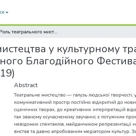
ce
Роль театрального мистецтва у культурному трансфері на прикладі реалізації Міжнародного Благодійного Фестивалю (трієнале) Казок "KAZ.KAR." (2006–2019)
мистецтва у культурному тр
дного Благодійного Фестива
19)
Abstract
Театральне мистецтво — галузь людської творчості, у
комунікативний простір постійно відкритий до нових
сценічних творах, до креативних інтерпретацій від
так званому осучасненому звучанні; є потужним пр
невідомих спектаклів, майданчиком репрезентації 
вистав та давно апробованим медіатором культур. З