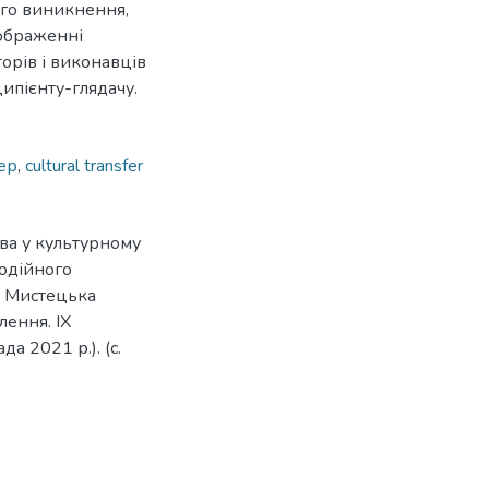
ого виникнення,
дображенні
орів і виконавців
ипієнту-глядачу.
ер
,
cultural transfer
тва у культурному
годійного
. Мистецька
млення. ІХ
а 2021 р.). (с.