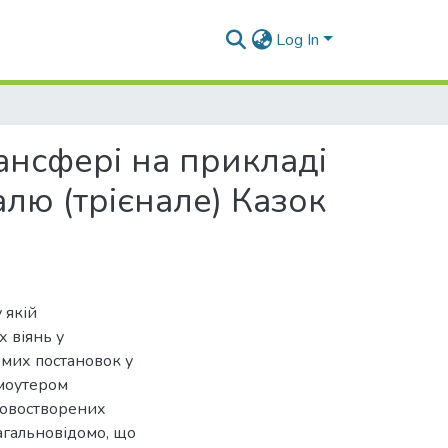
Log In
ансфері на прикладі
лю (трієнале) Казок
 якій
 віянь у
омих постановок у
омоутером
новостворених
агальновідомо, що