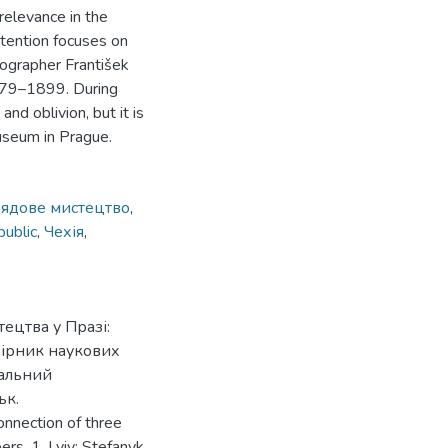
relevance in the
attention focuses on
nographer František
879–1899. During
and oblivion, but it is
useum in Prague.
ядове мистецтво
,
ublic
,
Чехія
,
ецтва у Празі:
Збірник наукових
нальний
ьк.
onnection of three
ers, 1. Lviv: Stefanyk