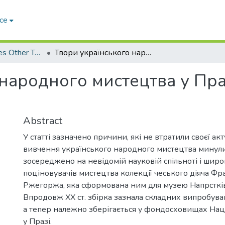
ce
Arts & Humanities Other Topics
Твори українського народного мистецтва у Празі: зв'язок трьох століть.
народного мистецтва у Праз
Abstract
У статті зазначено причини, які не втратили своєї ак
вивчення українського народного мистецтва минулих
зосереджено на невідомій науковій спільноті і широ
поціновувачів мистецтва колекції чеського діяча Фр
Ржегоржа, яка сформована ним для музею Напрсткі
Впродовж ХХ ст. збірка зазнала складних випробувань
а тепер належно зберігається у фондосховищах На
у Празі.