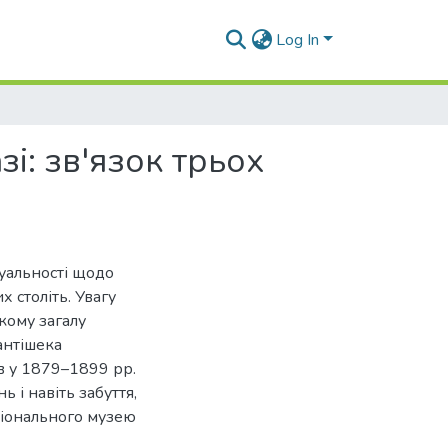
Log In
і: зв'язок трьох
туальності щодо
 століть. Увагу
кому загалу
антішека
в у 1879–1899 рр.
 і навіть забуття,
ціонального музею