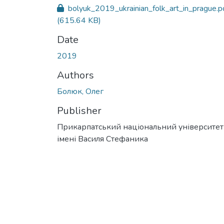
bolyuk_2019_ukrainian_folk_art_in_prague.p
(615.64 KB)
Date
2019
Authors
Болюк, Олег
Publisher
Прикарпатський національний університет
імені Василя Стефаника