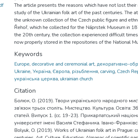
df
The article presents the reasons which have not lost their 
study of the Ukrainian folk art of the past centuries. The 
the unknown collection of the Czech public figure and eth
Řehoř, which he collected for the Náprstek Museum in 1
the 20th century, the collection experienced difficult times 
now properly stored in the repositories of the National M
Keywords
Europe
,
decorative and ceremonial art
,
декоративно-обр
Ukraine
,
Україна
,
Європа
,
різьблення
,
carving
,
Czech Rep
українська церква
,
ukrainian church
Citation
Болюк, О. (2019). Твори українського народного мист
зв’язок трьох століть. Мистецтво. Культура. Освіта: 
статей. Випуск 1. (сс. 19-23). Прикарпатський націо
університет імені Василя Стефаника. Івано-Франківс
Bolyuk, O. (2019). Works of Ukrainian folk art in Prague: c
centuries. Art. Culture. Education: Almanac of scientific pap