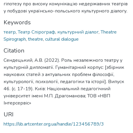
гіпотезу про високу комунікацію недержавних театрів
у побудові українсько-польського культурного діалогу.
Keywords
театр
,
Театр Спірограф
,
культурний діалог
,
Theatre
Spirograph
,
theatre
,
cultural dialogue
Citation
Сендецький, А.В. (2022). Роль незалежного театру у
культурній дипломатії. Гуманітарний корпус: [збірник
наукових статей з актуальних проблем філософії,
культурології, психології, педагогіки та історії]. Випуск
46. (c. 17-19). Київ: Національний педагогічний
університет імені М.П. Драгоманова; ТОВ «НВП
Інтерсервіс»
URI
https://lib.artcenter.org.ua/handle/123456789/3