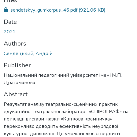
ding...
Files
sendetskyy_gumkorpus_46.pdf
(921.06 KB)
Date
2022
Authors
Сендецький, Андрій
Publisher
Національний педагогічний університет імені М.П.
Драгоманова
Abstract
Результат аналізу театрально-сценічних практик
едукаційної театральної лабораторії «СПІРОГРАФ» на
прикладі вистави-казки «Квіткова крамничка»
переконливо доводить ефективність неурядової
культурної дипломатії. Це уможливлює ствердити