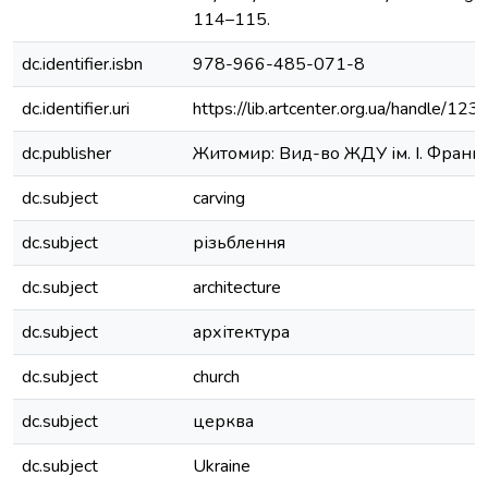
114–115.
dc.identifier.isbn
978-966-485-071-8
dc.identifier.uri
https://lib.artcenter.org.ua/handle/1
dc.publisher
Житомир: Вид-во ЖДУ ім. І. Франк
dc.subject
carving
dc.subject
різьблення
dc.subject
architecture
dc.subject
архітектура
dc.subject
church
dc.subject
церква
dc.subject
Ukraine