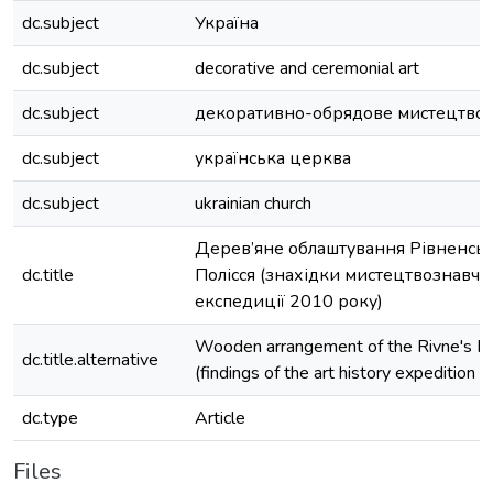
dc.subject
Україна
dc.subject
decorative and ceremonial art
dc.subject
декоративно-обрядове мистецтво
dc.subject
українська церква
dc.subject
ukrainian church
Дерев’яне облаштування Рівненсь
dc.title
Полісся (знахідки мистецтвознавчо
експедиції 2010 року)
Wooden arrangement of the Rivne's Po
dc.title.alternative
(findings of the art history expedition 
dc.type
Article
Files