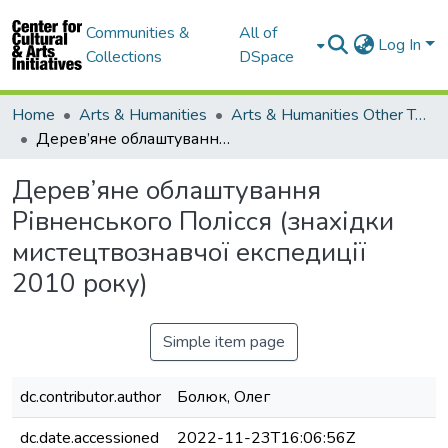
Communities &
All of
Log In
Collections
DSpace
Home
Arts & Humanities
Arts & Humanities Other Topics
Дерев’яне облаштування Рівненського Полісся (знахідки мистецтвознавчої експедиції 2010 року)
Дерев’яне облаштування
Рівненського Полісся (знахідки
мистецтвознавчої експедиції
2010 року)
Simple item page
dc.contributor.author
Болюк, Олег
dc.date.accessioned
2022-11-23T16:06:56Z