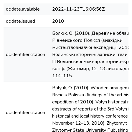
dc.date.available
2022-11-23T16:06:56Z
dc.date.issued
2010
Болюк, О. (2010). Дерев’яне облаш
Рівненського Полісся (знахідки
мистецтвознавчої експедиції 2010 
dc.identifier.citation
Волинські історичні записки: тези 
ІІІ Волинської міжнар. історико-кра
конф. (Житомир, 12–13 листопада 20
114-115.
Bolyuk, O. (2010). Wooden arrangemen
Rivne's Polissia (findings of the art hist
expedition of 2010). Volyn historical no
abstracts of reports of the 3rd Volyn in
dc.identifier.citation
historical and local history conference 
November 12–13, 2010). Zhytomyr: Iv
Zhytomyr State University Publishing 