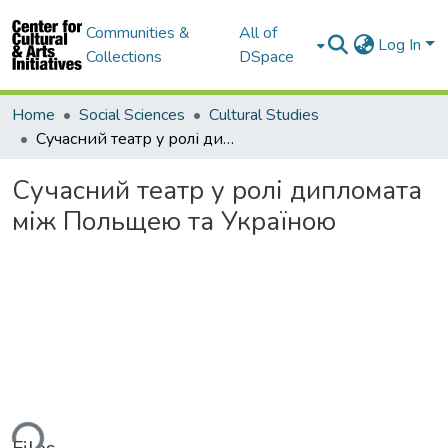
Communities &
All of
Log In
Collections
DSpace
Home
Social Sciences
Cultural Studies
Сучасний театр у ролі дипломата між Польщею та Україною
Сучасний театр у ролі дипломата
між Польщею та Україною
ding...