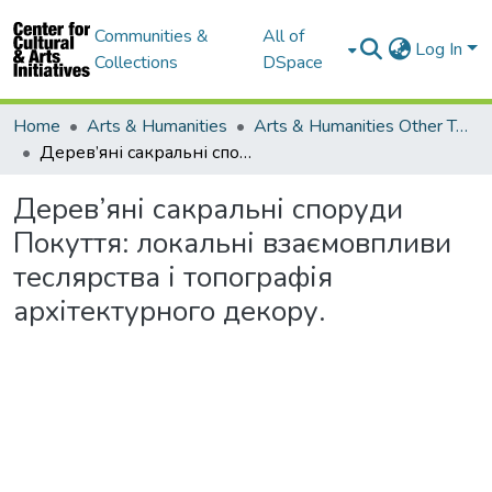
Communities &
All of
Log In
Collections
DSpace
Home
Arts & Humanities
Arts & Humanities Other Topics
Дерев’яні сакральні споруди Покуття: локальні взаємовпливи теслярства і топографія архітектурного декору.
Дерев’яні сакральні споруди
Покуття: локальні взаємовпливи
теслярства і топографія
архітектурного декору.