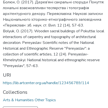
Болюк, О. (2017). Дерев’яні сакральні споруди Покуття:
локальні взаємовпливи теслярства і топографія
архітектурного декору. Переяславіка: Наукові записки
Національного історико-етнографічного заповідника
«Переяслав»: зб. наук. ст. Вип. 12 (14), 57-63.
Bolyuk, O. (2017). Wooden sacral buildings of Pokuttia: local
interactions of carpentry and topography of architectural
decoration. Pereyaslav: Scientific notes of the National
Historical and Ethnographic Reserve "Pereyaslav": a
collection of scientific articles, 12 (24). Pereyaslav-
Khmelnytskyi: National historical and ethnographic reserve
"Pereyaslav", 57–63.
URI
https://lib.artcenter.org.ua/handle/123456789/114
Collections
Arts & Humanities Other Topics