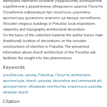
матеріалу намічено основне (традиційне) розміщення
оздоблення у дерев’яному обладнанні церков Покуття.
Ознайомча інформація про покутську церковну
архітектуру дозволить вивчити це явище поглиблено.
Wooden religious buildings in Pokuttia: local inspirations
carpentry and topography architectural decoration
On the basis of the collected material the author traces main
(traditional) location of decorations on the wooden
constructions of churches in Pokuttia. The presented
information about church architecture of the Pocuttia will
facilitate the insight into this phenomenon.
Keywords
різьблення
,
carving
,
Pokuttya
,
Покуття
,
architecture
,
архітектура
,
church
,
церква
,
decorative and ceremonial art
,
декоративно-обрядове мистецтво
,
українська церква
,
ukrainian church
Citation