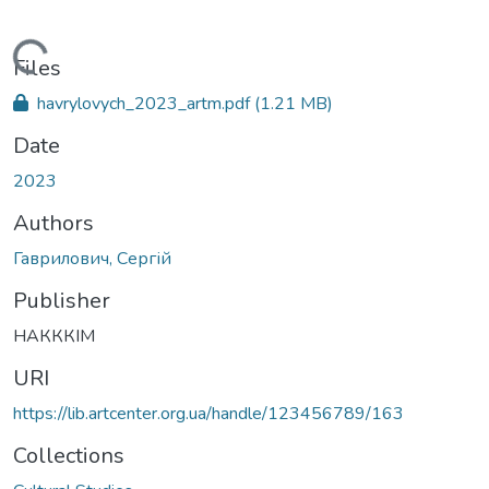
Loading...
Files
havrylovych_2023_artm.pdf
(1.21 MB)
Date
2023
Authors
Гаврилович, Сергій
Publisher
НАКККІМ
URI
https://lib.artcenter.org.ua/handle/123456789/163
Collections