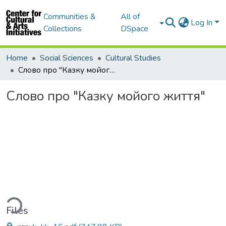
Communities &
All of
Log In
Collections
DSpace
Home
Social Sciences
Cultural Studies
Слово про "Казку мойого життя"
Слово про "Казку мойого життя"
ding...
Files