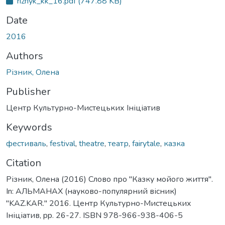
riznyk_kk_16.pdf
(747.88 KB)
Date
2016
Authors
Різник, Олена
Publisher
Центр Культурно-Мистецьких Ініціатив
Keywords
фестиваль
,
festival
,
theatre
,
театр
,
fairytale
,
казка
Citation
Різник, Олена (2016) Слово про "Казку мойого життя".
In: АЛЬМАНАХ (науково-популярний вісник)
"KAZ.KAR." 2016. Центр Культурно-Мистецьких
Ініціатив, pp. 26-27. ISBN 978-966-938-406-5