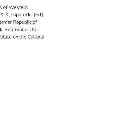
es of Western
& K. Łopatecki. (Ed.).
former Republic of
tok, September 30 -
itute on the Cultural