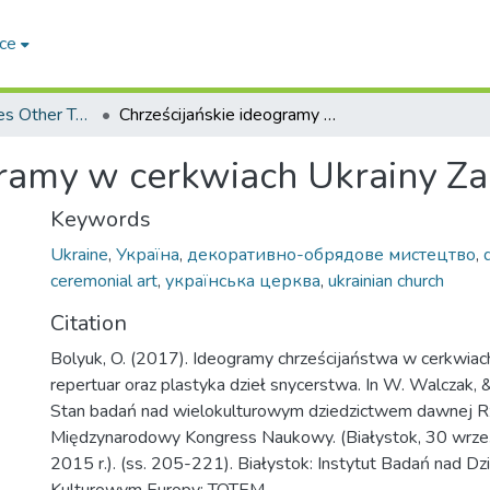
ce
Arts & Humanities Other Topics
Chrześcijańskie ideogramy w cerkwiach Ukrainy Zachodniej
gramy w cerkwiach Ukrainy Za
Keywords
Ukraine
,
Україна
,
декоративно-обрядове мистецтво
,
ceremonial art
,
українська церква
,
ukrainian church
Citation
Bolyuk, O. (2017). Ideogramy chrześcijaństwa w cerkwiach
repertuar oraz plastyka dzieł snycerstwa. In W. Walczak, & 
Stan badań nad wielokulturowym dziedzictwem dawnej Rze
Międzynarodowy Kongress Naukowy. (Białystok, 30 wrześn
2015 r.). (ss. 205-221). Białystok: Instytut Badań nad D