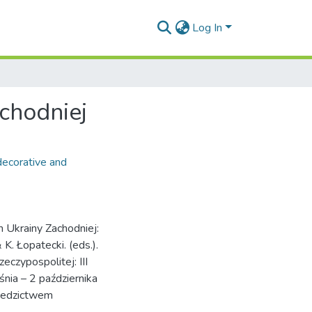
Log In
chodniej
decorative and
 Ukrainy Zachodniej:
K. Łopatecki. (eds.).
czypospolitej: III
ia – 2 października
ziedzictwem