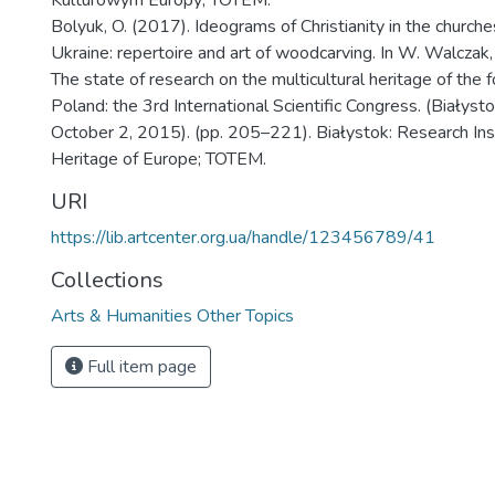
Kulturowym Europy; TOTEM.
Bolyuk, O. (2017). Ideograms of Christianity in the church
Ukraine: repertoire and art of woodcarving. In W. Walczak, 
The state of research on the multicultural heritage of the 
Poland: the 3rd International Scientific Congress. (Białys
October 2, 2015). (pp. 205–221). Białystok: Research Inst
Heritage of Europe; TOTEM.
URI
https://lib.artcenter.org.ua/handle/123456789/41
Collections
Arts & Humanities Other Topics
Full item page