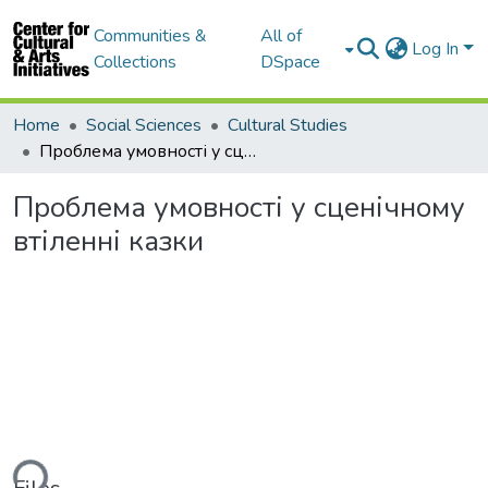
Communities &
All of
Log In
Collections
DSpace
Home
Social Sciences
Cultural Studies
Проблема умовності у сценічному втіленні казки
Проблема умовності у сценічному
втіленні казки
ding...