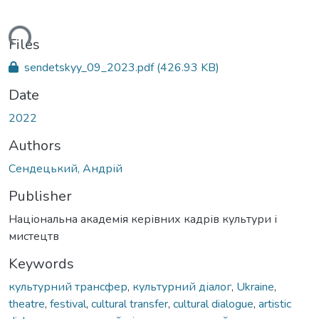
ading...
Files
sendetskyy_09_2023.pdf
(426.93 KB)
Date
2022
Authors
Сендецький, Андрій
Publisher
Національна академія керівних кадрів культури і
мистецтв
Keywords
культурний трансфер
,
культурний діалог
,
Ukraine
,
theatre
,
festival
,
cultural transfer
,
cultural dialogue
,
artistic