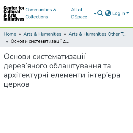
Communities &
All of
Log In
Collections
DSpace
Home
Arts & Humanities
Arts & Humanities Other Topics
Основи систематизації дерев’яного облаштування та архітектурні елементи інтер’єра церков
Основи систематизації
дерев’яного облаштування та
архітектурні елементи інтер’єра
церков