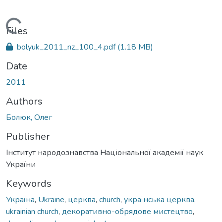
Loading...
Files
bolyuk_2011_nz_100_4.pdf
(1.18 MB)
Date
2011
Authors
Болюк, Олег
Publisher
Інститут народознавства Національної академії наук
України
Keywords
Україна
,
Ukraine
,
церква
,
church
,
українська церква
,
ukrainian church
,
декоративно-обрядове мистецтво
,