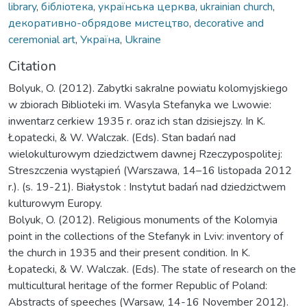
library
,
бібліотека
,
українська церква
,
ukrainian church
,
декоративно-обрядове мистецтво
,
decorative and
ceremonial art
,
Україна
,
Ukraine
Citation
Bolyuk, O. (2012). Zabytki sakralne powiatu kolomyjskiego
w zbiorach Biblioteki im. Wasyla Stefanyka we Lwowie:
inwentarz cerkiew 1935 r. oraz ich stan dzisiejszy. In K.
Łopatecki, & W. Walczak. (Eds). Stan badań nad
wielokulturowym dziedzictwem dawnej Rzeczypospolitej:
Streszczenia wystąpień (Warszawa, 14–16 listopada 2012
r.). (s. 19-21). Białystok : Instytut badań nad dziedzictwem
kulturowym Europy.
Bolyuk, O. (2012). Religious monuments of the Kolomyia
point in the collections of the Stefanyk in Lviv: inventory of
the church in 1935 and their present condition. In K.
Łopatecki, & W. Walczak. (Eds). The state of research on the
multicultural heritage of the former Republic of Poland:
Abstracts of speeches (Warsaw, 14-16 November 2012).