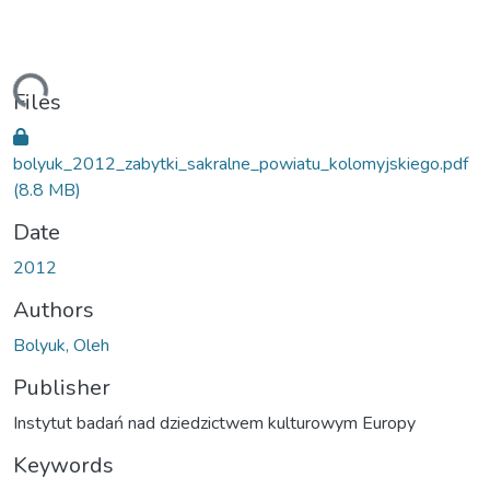
oading...
Files
bolyuk_2012_zabytki_sakralne_powiatu_kolomyjskiego.pdf
(8.8 MB)
Date
2012
Authors
Bolyuk, Oleh
Publisher
Instytut badań nad dziedzictwem kulturowym Europy
Keywords