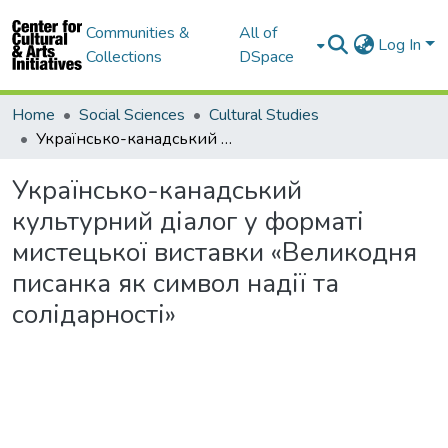
Communities &
All of
Log In
Collections
DSpace
Home
Social Sciences
Cultural Studies
Українсько-канадський культурний діалог у форматі мистецької виставки «Великодня писанка як символ надії та солідарності»
Українсько-канадський
культурний діалог у форматі
мистецької виставки «Великодня
писанка як символ надії та
солідарності»